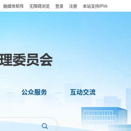
|
融媒体矩阵
无障碍浏览
登录
注册
本站支持IPV6
公众服务
互动交流
——
——