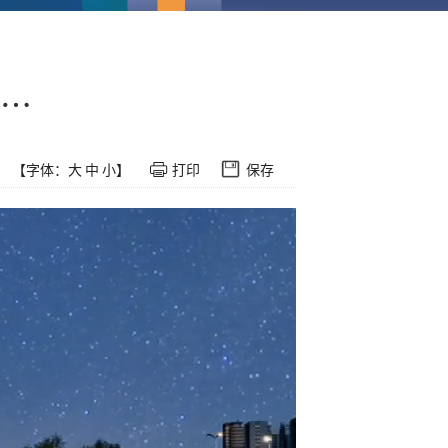
…
【字体：
大
中
小
】
打印
保存