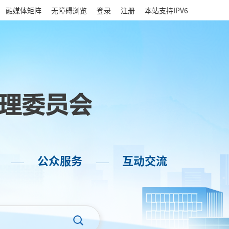
|
融媒体矩阵
无障碍浏览
登录
注册
本站支持IPV6
公众服务
互动交流
——
——