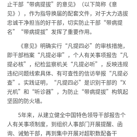
止干部“带病提拔”的意见》（以下简称《意
见》），作为指导换届的配套文件，对于大力选拔
忠诚干净担当的好干部，切实防止干部“带病提
名”“带病提拔”发挥了重要作用。
《意见》明确实行“凡提四必”的审核措施，
即干部档案“凡提必审”，个人有关事项报告“凡
提必核”，纪检监察机关“凡提必听”，反映违规
违纪问题线索具体、有可查性的信访举报“凡提必
查”。实践证明，“凡提四必”是识别干部的“X
光机”和“听诊器”，为防止“带病提拔”构筑起
坚固的防火墙。
5年来，从建立健全中国特色领导干部报告个
人有关事项制度，到组织人事部门开展提醒、函
询、诫勉干部，再到集中开展对超职数配备干