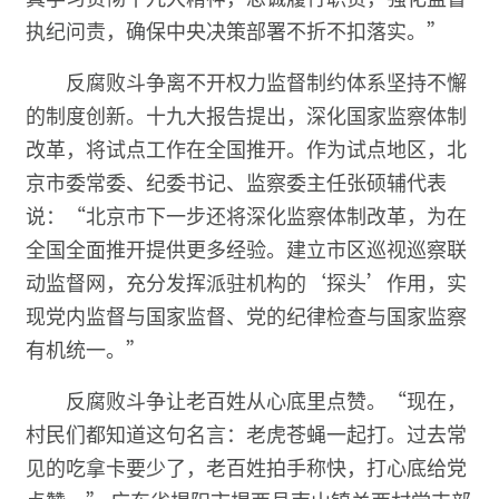
执纪问责，确保中央决策部署不折不扣落实。”
反腐败斗争离不开权力监督制约体系坚持不懈
的制度创新。十九大报告提出，深化国家监察体制
改革，将试点工作在全国推开。作为试点地区，北
京市委常委、纪委书记、监察委主任张硕辅代表
说：“北京市下一步还将深化监察体制改革，为在
全国全面推开提供更多经验。建立市区巡视巡察联
动监督网，充分发挥派驻机构的‘探头’作用，实
现党内监督与国家监督、党的纪律检查与国家监察
有机统一。”
反腐败斗争让老百姓从心底里点赞。“现在，
村民们都知道这句名言：老虎苍蝇一起打。过去常
见的吃拿卡要少了，老百姓拍手称快，打心底给党