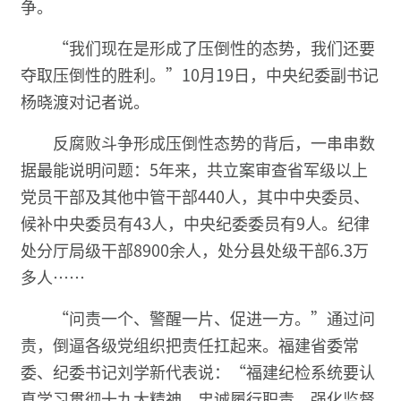
争。
“我们现在是形成了压倒性的态势，我们还要
夺取压倒性的胜利。”10月19日，中央纪委副书记
杨晓渡对记者说。
反腐败斗争形成压倒性态势的背后，一串串数
据最能说明问题：5年来，共立案审查省军级以上
党员干部及其他中管干部440人，其中中央委员、
候补中央委员有43人，中央纪委委员有9人。纪律
处分厅局级干部8900余人，处分县处级干部6.3万
多人……
“问责一个、警醒一片、促进一方。”通过问
责，倒逼各级党组织把责任扛起来。福建省委常
委、纪委书记刘学新代表说：“福建纪检系统要认
真学习贯彻十九大精神，忠诚履行职责，强化监督