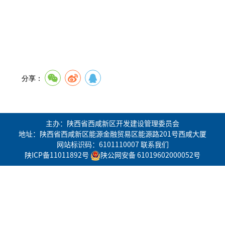
分享：
主办：陕西省西咸新区开发建设管理委员会
地址：陕西省西咸新区能源金融贸易区能源路201号西咸大厦
网站标识码：6101110007
联系我们
陕ICP备11011892号
陕公网安备 61019602000052号