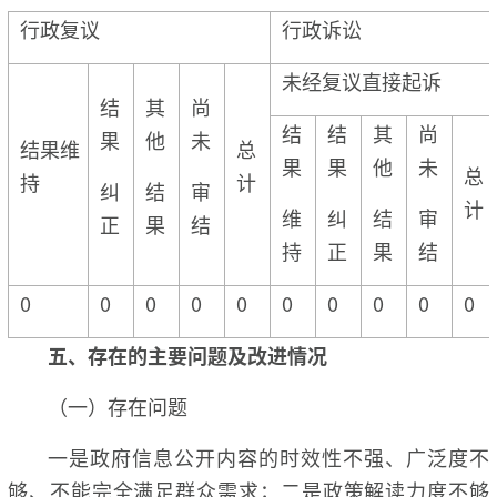
行政复议
行政诉讼
未经复议直接起诉
结
其
尚
结
结
其
尚
果
他
未
结果维
总
果
果
他
未
总
持
计
纠
结
审
计
维
纠
结
审
正
果
结
持
正
果
结
0
0
0
0
0
0
0
0
0
0
五、存在的主要问题及改进情况
（一）存在问题
一是政府信息公开内容的时效性不强、广泛度不
够、不能完全满足群众需求；二是政策解读力度不够