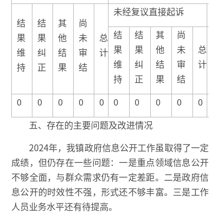
未经复议直接起诉
结
结
其
尚
结
结
其
尚
果
果
他
未
总
果
果
他
未
总
维
纠
结
审
计
维
纠
结
审
计
持
正
果
结
持
正
果
结
0
0
0
0
0
0
0
0
0
0
0
五、存在的主要问题及改进情况
2024年，我镇政府信息公开工作虽取得了一定
成绩，但仍存在一些问题：一是重点领域信息公开
不够全面，与群众需求仍有一定差距。二是政府信
息公开的时效性不强，形式还不够丰富。三是工作
人员业务水平还有待提高。