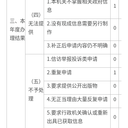
1.本机关不掌握相关政府信
1
0
息
（四）
三、本
无法提
2.没有现成信息需要另行制
0
0
年度办
供
作
理结果
3.补正后申请内容仍不明确
0
0
1.信访举报投诉类申请
0
0
2.重复申请
1
0
（五）
3.要求提供公开出版物
0
0
不予处
理
4.无正当理由大量反复申请
0
0
5.要求行政机关确认或重新
0
0
出具已获取信息