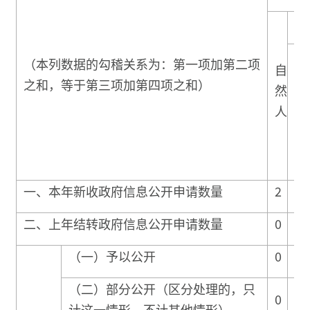
法
（本列数据的勾稽关系为：第一项加第二项
自
商
之和，等于第三项加第四项之和）
然
业
人
企
业
一、本年新收政府信息公开申请数量
2
0
二、上年结转政府信息公开申请数量
0
0
（一）予以公开
0
0
（二）部分公开（区分处理的，只
0
0
计这一情形，不计其他情形）