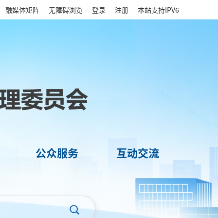
|
融媒体矩阵
无障碍浏览
登录
注册
本站支持IPV6
公众服务
互动交流
——
——