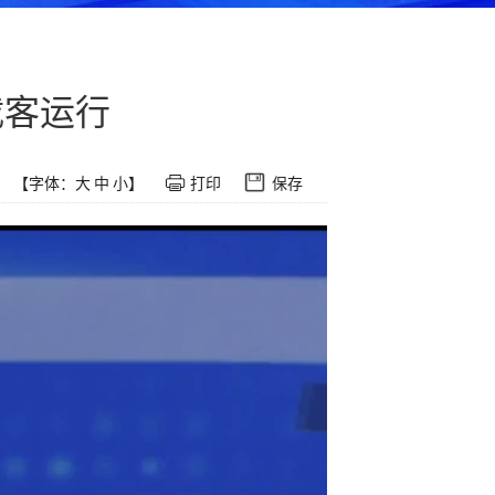
载客运行
【字体：
大
中
小
】
打印
保存