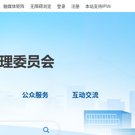
|
融媒体矩阵
无障碍浏览
登录
注册
本站支持IPV6
公众服务
互动交流
——
——