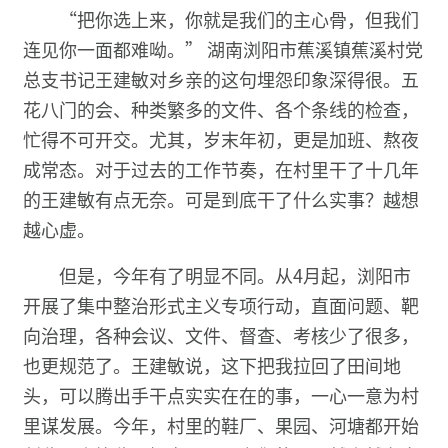
“把你选上来，你就是我们的主心骨，但我们
连见你一面都难呦。” 湖南浏阳市蕉溪镇蕉溪村党
总支书记王建敏对乡亲的这句埋怨印象深得很。五
花八门的会、种类繁多的文件、各个条线的检查，
忙得不可开交。尤其，岁末年初，更是加班、熬夜
成常态。对于过去的工作节奏，在村里干了十几年
的王建敏有点无奈。可是到底干了什么实事？越想
越心虚。
但是，今年有了明显不同。从4月起，浏阳市
开展了集中整治形式主义专项行动，直面问题、靶
向治理，各种会议、文件、督查、考核少了很多，
也更规范了。王建敏说，这下把我拉回了田间地
头，可以腾出手干点实实在在的事，一心一意为村
里谋发展。今年，村里的鞋厂、果园、河塘都开始