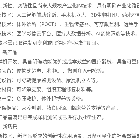
创新性、突破性且尚未大规模产业化的技术，具有明确产业化路
核心技术：人工智能辅助诊断、手术机器人、3D生物打印、纳米
前沿技术：体外诊断（POCT）、生物传感器、可穿戴监测、远程
赋能技术：医学影像云平台、医疗大数据分析、AI药物筛选等技术
技术需已取得发明专利或取得医疗器械注册证。
）新产品
样机开发、具备明确功能优势或成本效益的医疗器械，具备可量
高端装备：便携式超声、术中CT、微创介入器械等。
智能设备：可穿戴健康监测设备、康复机器人等。
生物材料：可降解支架、组织工程修复材料等。
应急产品：负压救护、体外起搏器等设备。
医疗保健品：营养制剂、药食同源、临床营养支持等产品。
产品需满足已完成样机测试或已进行小批量生产。
）新场景
新技术、新产品形成的创新性应用场景，具备可量化的社会效益