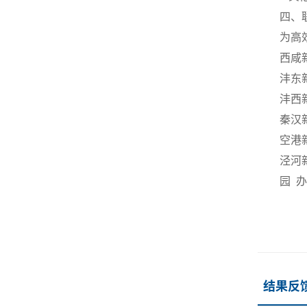
四、
为高
西咸新
沣东新
沣西新
秦汉新
空港新
泾河新
园 办
结果反