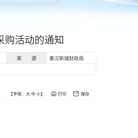
采购活动的通知
来 源
秦汉新城财政局
【字体：
大
中
小
】
打印
保存