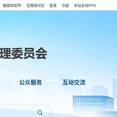
|
融媒体矩阵
无障碍浏览
登录
注册
本站支持IPV6
公众服务
互动交流
——
——