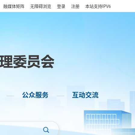
|
融媒体矩阵
无障碍浏览
登录
注册
本站支持IPV6
公众服务
互动交流
——
——