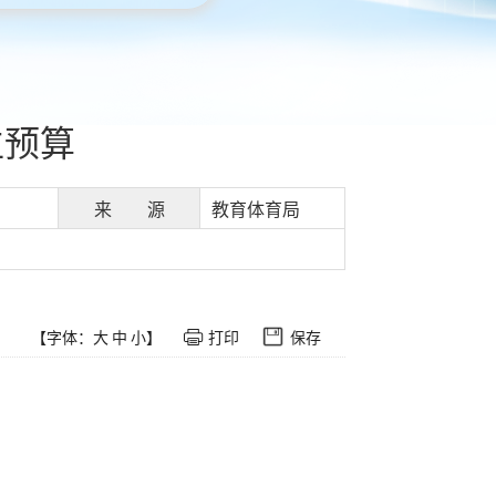
位预算
来 源
教育体育局
【字体：
大
中
小
】
打印
保存