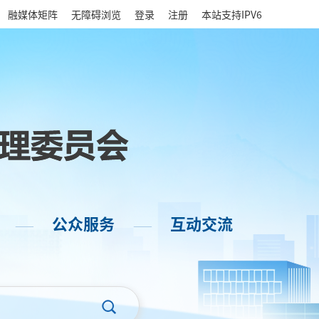
|
融媒体矩阵
无障碍浏览
登录
注册
本站支持IPV6
公众服务
互动交流
——
——