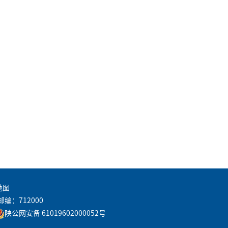
地图
邮编：712000
陕公网安备 61019602000052号