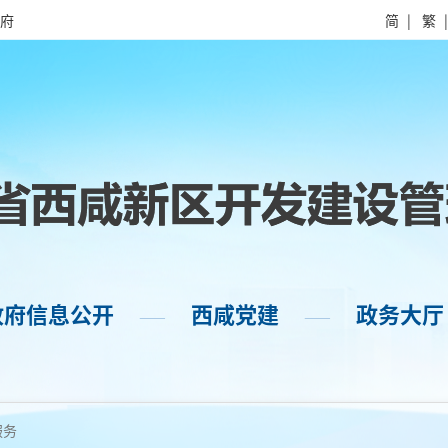
府
简
|
繁
政府信息公开
西咸党建
政务大厅
——
——