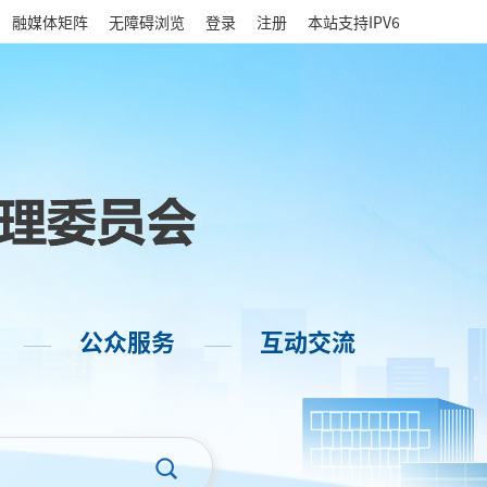
|
融媒体矩阵
无障碍浏览
登录
注册
本站支持IPV6
公众服务
互动交流
——
——