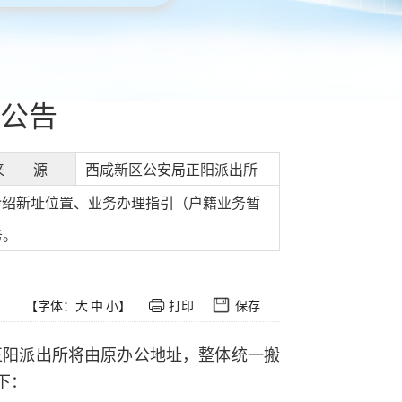
公告
来 源
西咸新区公安局正阳派出所
告介绍新址位置、业务办理指引（户籍业务暂
务。
【字体：
大
中
小
】
打印
保存
正阳派出所将由原办公地址，整体统一搬
下：