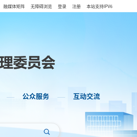
|
融媒体矩阵
无障碍浏览
登录
注册
本站支持IPV6
公众服务
互动交流
——
——