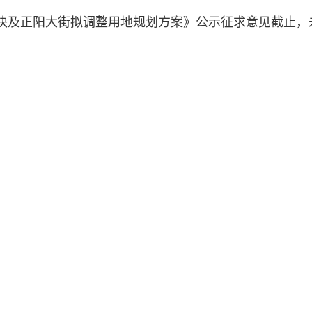
06-19地块及正阳大街拟调整用地规划方案》公示征求意见截