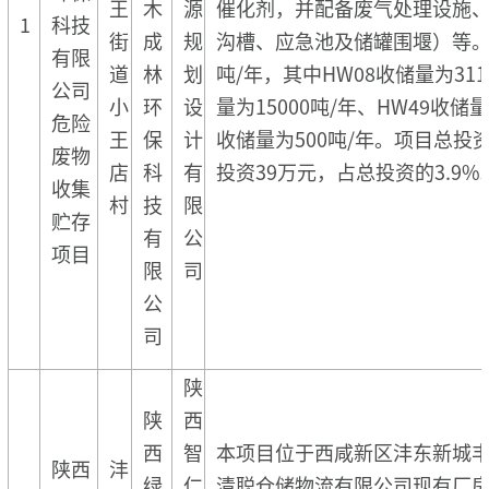
王
木
源
催化剂，并配备废气处理设施
1
科技
街
成
规
沟槽、应急池及储罐围堰）等。项
有限
道
林
划
吨/年，其中HW08收储量为311
公司
小
环
设
量为15000吨/年、HW49收储量
危险
王
保
计
收储量为500吨/年。项目总投资
废物
店
科
有
投资39万元，占总投资的3.9%
收集
村
技
限
贮存
有
公
项目
限
司
公
司
陕
陕
西
西
智
本项目位于西咸新区沣东新城丰
陕西
沣
绿
仁
清聪仓储物流有限公司现有厂