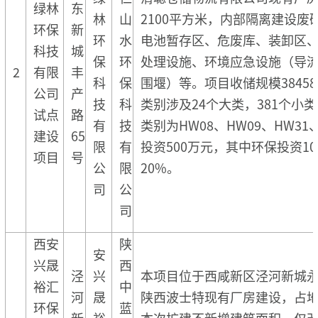
绿林
东
林
山
2100平方米，内部隔离建设
环保
新
环
水
电池暂存区、危废库、装卸区
科技
城
保
环
处理设施、环境应急设施（导
2
有限
丰
科
保
围堰）等。项目收储规模3845
公司
产
技
科
类别涉及24个大类，381个小
试点
路
有
技
类别为HW08、HW09、HW3
建设
65
限
有
投资500万元，其中环保投资1
项目
号
公
限
20%。
司
公
司
西安
陕
安
兴晟
西
泾
兴
本项目位于西咸新区泾河新城
裕汇
中
河
晟
陕西波士特现有厂房建设，占地面
环保
蓝
新
裕
本次扩建不新增建筑面积，仅