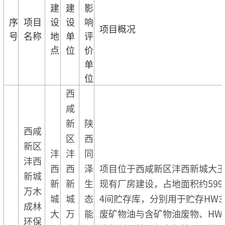
建
建
影
序
项目
设
设
响
项目概况
号
名称
地
单
评
点
位
价
单
位
西
咸
新
陕
西咸
区
西
新区
沣
沣
同
沣西
西
西
泽
项目位于西咸新区沣西新城大
新城
新
新
生
现有厂房建设，占地面积约59
万木
城
城
态
4间贮存库，分别用于贮存HW3
成林
大
万
能
废矿物油与含矿物油废物、HW4
环保