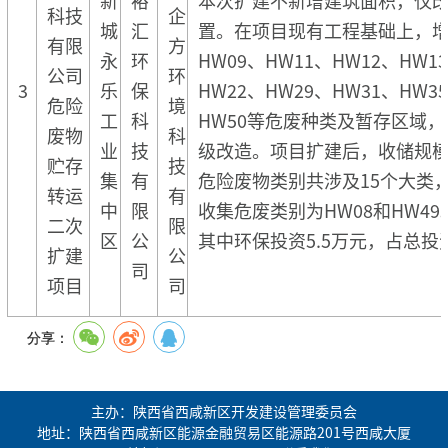
科技
企
城
汇
置。在项目现有工程基础上，增加
有限
方
永
环
HW09、HW11、HW12、HW1
公司
环
3
乐
保
HW22、HW29、HW31、HW3
危险
境
工
科
HW50等危废种类及暂存区域
废物
科
业
技
级改造。项目扩建后，收储规模10
贮存
技
集
有
危险废物类别共涉及15个大类
转运
有
中
限
收集危废类别为HW08和HW4
二次
限
区
公
其中环保投资5.5万元，占总投资
扩建
公
司
项目
司
分享：
主办：陕西省西咸新区开发建设管理委员会
地址：陕西省西咸新区能源金融贸易区能源路201号西咸大厦