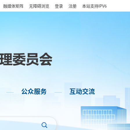
|
融媒体矩阵
无障碍浏览
登录
注册
本站支持IPV6
公众服务
互动交流
——
——