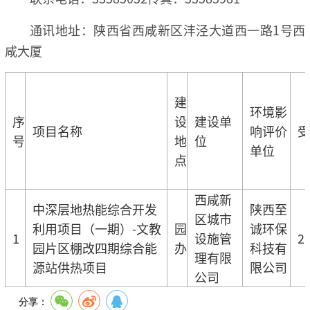
通讯地址：陕西省西咸新区沣泾大道西一路1号西
咸大厦
建
环境影
序
设
建设单
项目名称
响评价
受
号
地
位
单位
点
西咸新
中深层地热能综合开发
陕西至
区城市
利用项目（一期）-文教
园
诚环保
1
设施管
20
园片区棚改四期综合能
办
科技有
理有限
源站供热项目
限公司
公司
分享：