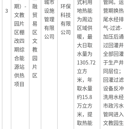
城市
式利用
管网。运
期）-
融
环保
3
设施
地热能
营期换热
文教
贸
科技
管理
为周边
尾水经排
园片
易
有限
有限
区域供
气-过滤-
区棚
区
公司
公司
暖，最
加压后通
改四
文
大日取
过回灌井
期综
教
水量为
全部回灌
合能
园
1305.72
于生产井
源站
片
立方
同层位；
供热
区
米，年
回灌过滤
项目
取水量
设备反冲
约15.8
洗用水经
万立方
市政污水
米，提
管网进入
取热能
文教园生