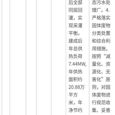
后全部
态污水处
同层回
理厂。4.
灌，实
严格落实
现采灌
固体废物
平衡。
分类处置
建成后
和综合利
年总供
用措施，
热负荷
按照“减
7.44MW,
量化、资
年供热
源化、无
面积约
害化”原
20.88万
则，对固
平方
体废物进
米，年
行规范收
净节约
集、妥善