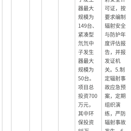
器最大
可证，按
规模为
要求编制
149台、
辐射安全
紧凑型
与防护年
氘氘中
度评估报
子发生
告，并报
器最大
发证机
规模为
关。5.制
50台。
定辐射事
项目总
故应急预
投资700
案，定期
万元，
组织演
其中环
练，严防
保投资
辐射事故
85万
发生。6.