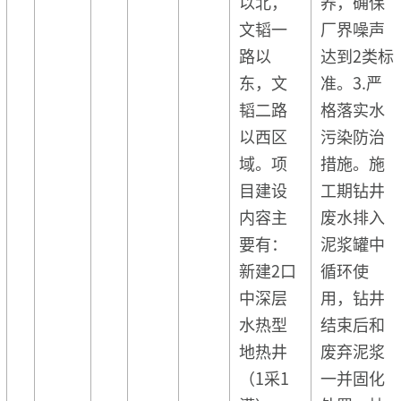
以北，
养，确保
文韬一
厂界噪声
路以
达到2类标
东，文
准。3.严
韬二路
格落实水
以西区
污染防治
域。项
措施。施
目建设
工期钻井
内容主
废水排入
要有：
泥浆罐中
新建2口
循环使
中深层
用，钻井
水热型
结束后和
地热井
废弃泥浆
（1采1
一并固化