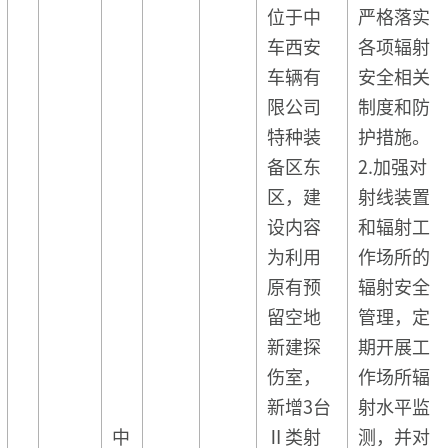
位于中
严格落实
车西安
各项辐射
车辆有
安全相关
限公司
制度和防
特种装
护措施。
备区东
2.加强对
区，建
射线装置
设内容
和辐射工
为利用
作场所的
原有预
辐射安全
留空地
管理，定
新建探
期开展工
伤室，
作场所辐
新增3台
射水平监
中
Ⅱ类射
测，并对