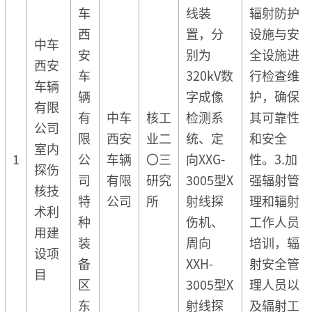
车
线装
辐射防护
西
置，分
设施与安
中车
安
别为
全设施进
西安
车
320kV数
行检查维
车辆
辆
字成像
护，确保
有限
有
中车
核工
检测系
其可靠性
公司
限
西安
业二
统、定
和安全
室内
1
公
车辆
〇三
向XXG-
性。3.加
探伤
司
有限
研究
3005型X
强辐射管
核技
特
公司
所
射线探
理和辐射
术利
种
伤机、
工作人员
用建
装
周向
培训，辐
设项
备
XXH-
射安全管
目
区
3005型X
理人员以
东
射线探
及辐射工