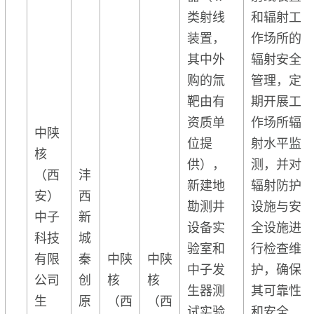
类射线
和辐射工
装置，
作场所的
其中外
辐射安全
购的氚
管理，定
靶由有
期开展工
资质单
作场所辐
中陕
位提
射水平监
核
供），
测，并对
（西
沣
新建地
辐射防护
安）
西
勘测井
设施与安
中子
新
设备实
全设施进
科技
城
验室和
行检查维
有限
秦
中陕
中陕
中子发
护，确保
公司
创
核
核
生器测
其可靠性
生
原
（西
（西
试实验
和安全