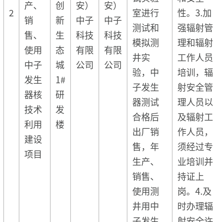
产、
创
安）
安）
2
室进行
性。3.加
销
新
中子
中子
测试和
强辐射管
售、
生
科技
科技
模拟测
理和辐射
使用
态
有限
有限
井实
工作人员
中子
城
公司
公司
验，中
培训，辐
发生
1#
子发生
射安全管
器核
研
器测试
理人员以
技术
发
合格后
及辐射工
利用
楼
出厂销
作人员，
建设
售，年
须经过专
项目
生产、
业培训并
销售、
持证上
使用测
岗。4.及
井用中
时办理辐
子发生
射安全许