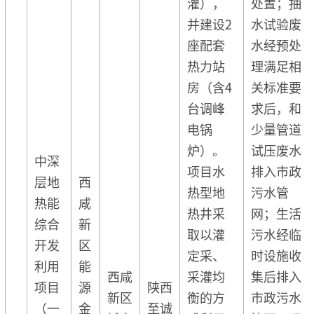
灌），
处置；抽
并建设2
水试验废
座配套
水经预处
热力站
理满足相
房（含4
关标准要
台调峰
求后，和
电锅
少量管道
炉）。
试压废水
中深
项目水
排入市政
层地
西
热型地
污水管
热能
咸
热井采
网；生活
综合
新
取以灌
污水经临
开发
区
定采、
时设施收
利用
能
西咸
采灌均
集后排入
项目
源
陕西
新区
衡的方
市政污水
（一
金
至诚