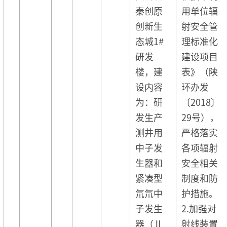
秦创原
用单位辐
创新生
射安全管
态城1#
理标准化
研发
建设项目
楼，建
表》（陕
设内容
环办发
为：研
〔2018〕
发生产
29号），
测井用
严格落实
中子发
各项辐射
生器和
安全相关
紧凑型
制度和防
氘氘中
护措施。
子发生
2.加强对
器（Ⅱ
射线装置