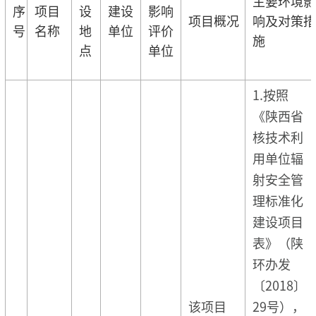
主要环境影
序
项目
设
建设
影响
项目概况
响及对策措
号
名称
地
单位
评价
施
点
单位
1.按照
《陕西省
核技术利
用单位辐
射安全管
理标准化
建设项目
表》（陕
环办发
〔2018〕
该项目
29号），