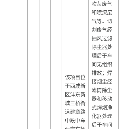
吹灰废气
和喷漆废
气等。切
割废气经
抽风过滤
除尘器处
理后于车
间无组织
排放；焊
该项目位
接烟尘经
于西咸新
滤筒除尘
区沣东新
器和移动
城三桥街
式焊烟净
道建章路
化器处理
中段中车
后于车间
西安车辆