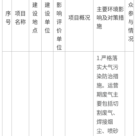
建
建
影
众
主要环境影
序
项目
设
设
响
参
项目概况
响及对策措
号
名称
地
单
评
与
施
点
位
价
情
单
况
位
1.严格落
实大气污
染防治措
施。运营
期废气主
要包括切
割废气、
焊接烟
尘、喷砂