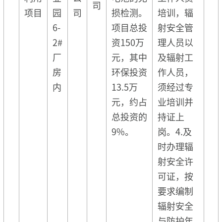
司
项目
园
司
损检测。
培训，辐
6-
项目总投
射安全管
2#
资150万
理人员以
厂
元，其中
及辐射工
房
环保投资
作人员，
内
13.5万
须经过专
元，约占
业培训并
总投资的
持证上
9%。
岗。4.及
时办理辐
射安全许
可证，按
要求编制
辐射安全
与防护年