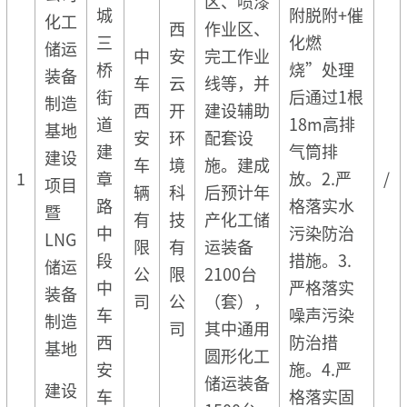
区、喷漆
城
附脱附+催
化工
西
作业区、
三
化燃
储运
中
安
完工作业
桥
烧”处理
装备
车
云
线等，并
街
后通过1根
制造
西
开
建设辅助
道
18m高排
基地
安
环
配套设
建
气筒排
建设
车
境
施。建成
1
章
放。2.严
/
项目
辆
科
后预计年
路
格落实水
暨
有
技
产化工储
中
污染防治
LNG
限
有
运装备
段
措施。3.
储运
公
限
2100台
中
严格落实
装备
司
公
（套），
车
噪声污染
制造
司
其中通用
西
防治措
基地
圆形化工
安
施。4.严
储运装备
建设
车
格落实固