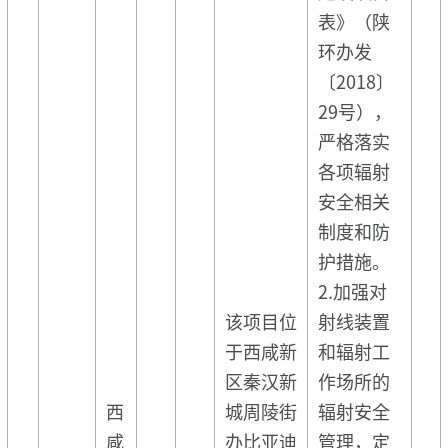
表》（陕
环办发
〔2018〕
29号），
严格落实
各项辐射
安全相关
制度和防
护措施。
2.加强对
该项目位
射线装置
于西咸新
和辐射工
区秦汉新
作场所的
西
城周陵街
辐射安全
咸
办比亚迪
管理，定