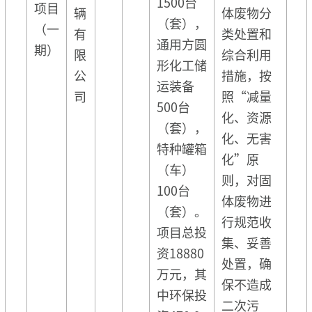
1500台
项目
辆
体废物分
（套），
（一
有
类处置和
通用方圆
期）
限
综合利用
形化工储
公
措施，按
运装备
司
照“减量
500台
化、资源
（套），
化、无害
特种罐箱
化”原
（车）
则，对固
100台
体废物进
（套）。
行规范收
项目总投
集、妥善
资18880
处置，确
万元，其
保不造成
中环保投
二次污