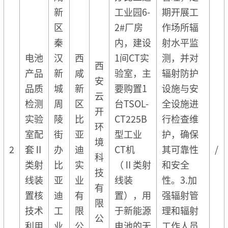
新
工业园6-
期开展工
区
2#厂房
作场所辐
秦
内，建设
射水平监
电池
汉
西
1间CT实
测，并对
西
产品
新
咸
验室，主
辐射防护
安
品质
城
新
要购置1
设施与安
云
检测
周
区
台TSOL-
全设施进
开
实验
陵
比
CT225B
行检查维
环
室配
街
亚
型工业
护，确保
境
2
套Ⅱ
办
迪
CT机
其可靠性
/
科
类射
比
实
（Ⅱ类射
和安全
技
线装
亚
业
线装
性。3.加
有
置核
迪
有
置），用
强辐射管
限
技术
工
限
于新能源
理和辐射
公
利用
业
公
电池的无
工作人员