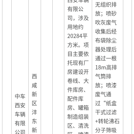
无组织排
有限公
放；喷砂
司，涉及
吹灰废气
用地约
收集后经
20284平
布袋除尘
方米。项
器处理后
目主要依
通过一根
托现有厂
18m高排
房建设开
西
气筒排
卷线、大
咸
放；喷漆
件库房、
新
废气通
中车
配件库
区
过“纸盒
西安
房、罐箱
沣
干式过滤
车辆
制造组装
东
+转轮沸石
有限
区、清洗
新
分子筛吸
公司