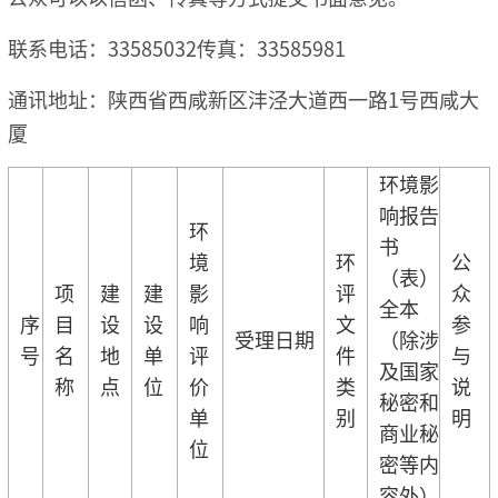
联系电话：33585032传真：33585981
通讯地址：陕西省西咸新区沣泾大道西一路1号西咸大
厦
环境影
响报告
环
书
境
环
公
（表）
项
建
建
影
评
众
全本
序
目
设
设
响
文
参
受理日期
（除涉
号
名
地
单
评
件
与
及国家
称
点
位
价
类
说
秘密和
单
别
明
商业秘
位
密等内
容外）