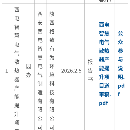
西
西
陕
电
安
西
西电
智
西
格
智慧
公
慧
电
致
电气
众
电
智
有
散热
参
气
慧
为
器产
与
散
报
园
电
环
能提
说
1
热
2026.2.5
告
办
气
境
升项
明.
器
书
制
科
目送
pd
产
造
技
审稿.
f
能
有
有
pdf
提
限
限
升
公
公
项
司
司