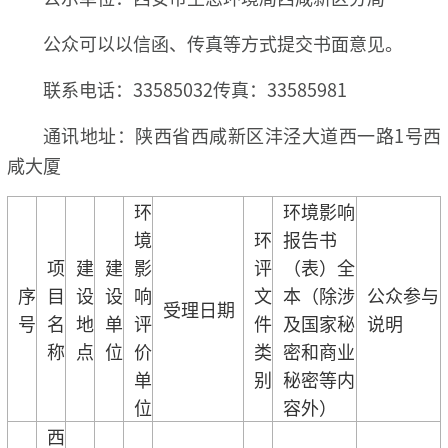
公众可以以信函、传真等方式提交书面意见。
联系电话：33585032传真：33585981
通讯地址：陕西省西咸新区沣泾大道西一路1号西
咸大厦
环
环境影响
境
环
报告书
项
建
建
影
评
（表）全
序
目
设
设
响
文
本（除涉
公众参与
受理日期
号
名
地
单
评
件
及国家秘
说明
称
点
位
价
类
密和商业
单
别
秘密等内
位
容外）
西