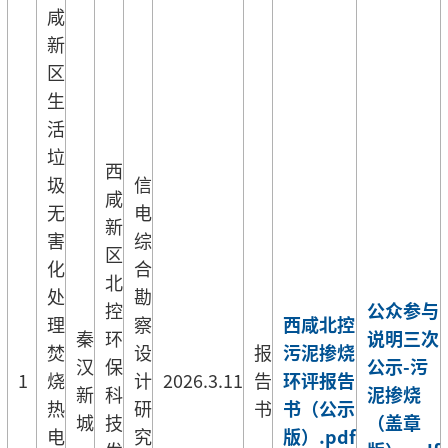
咸
新
区
生
活
垃
西
圾
信
咸
无
电
新
害
综
区
化
合
北
处
勘
控
公众参与
理
察
西咸北控
秦
环
说明三次
焚
设
报
污泥掺烧
汉
保
公示-污
1
烧
计
2026.3.11
告
环评报告
新
科
泥掺烧
热
研
书
书（公示
城
技
（盖章
电
究
版）.pdf