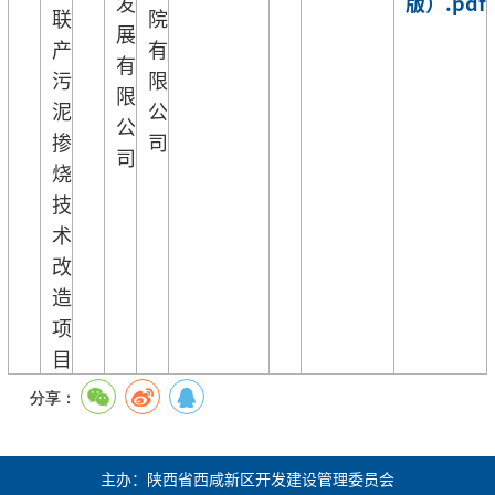
发
版）.pdf
联
院
展
产
有
有
污
限
限
泥
公
公
掺
司
司
烧
技
术
改
造
项
目
分享：
主办：陕西省西咸新区开发建设管理委员会