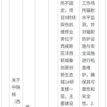
所不固
工作场
定，项
所辐射
目X射线
水平监
探伤机
测，并
维修业
对辐射
务位于
防护设
西咸新
施与安
区沣西
全设施
新城秦
进行检
创原创
查维
新生态
护，确
关于
城1#研
保其可
中陕
发楼一
靠性和
核
层，主
安全
（西
要建设
性。2.
西