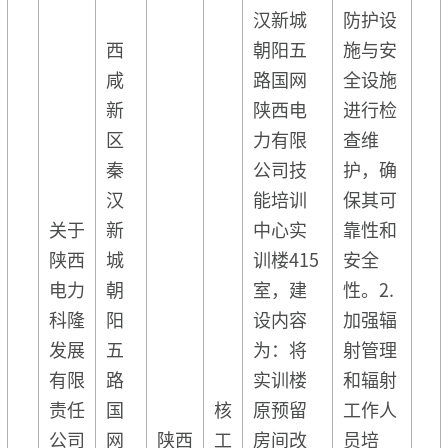
汉新城
防护设
西
朝阳五
施与安
咸
路国网
全设施
新
陕西电
进行检
区
力有限
查维
秦
公司技
护，确
汉
能培训
保其可
关于
新
中心实
靠性和
陕西
城
训楼415
安全
电力
朝
室，建
性。2.
科隆
阳
设内容
加强辐
发展
五
为：将
射管理
有限
路
实训楼
和辐射
责任
国
核
原预留
工作人
公司
网
陕西
工
房间改
员培