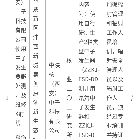
安）
内容
加强辐
咸
中子
为：使
射管理
新
科技
用自行
和辐射
区
有限
研制生
工作人
沣
公司
产2种类
员培
西
使用
型中子
训，辐
新
中子
核
发生器
射安全
城
中陕
发生
工
（ZZKJ-
管理人
秦
核
器野
业
FSD-DD
员以及
创
（西
外测
二
测井用
辐射工
原
安）
井及
1
〇
氘氘中
作人
/
创
中子
维修
三
子发生
员，须
新
科技
X射
研
器和
经过专
生
有限
线
究
ZZKJ-
业培训
态
公司
所
FSD-DT
并持证
探伤