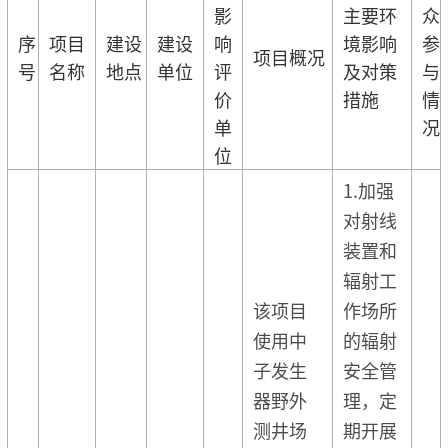
影
主要环
众
序
项目
建设
建设
响
境影响
参
项目概况
号
名称
地点
单位
评
及对策
与
价
措施
情
单
况
位
1.加强
对射线
装置和
辐射工
该项目
作场所
使用中
的辐射
子发生
安全管
器野外
理，定
测井场
期开展