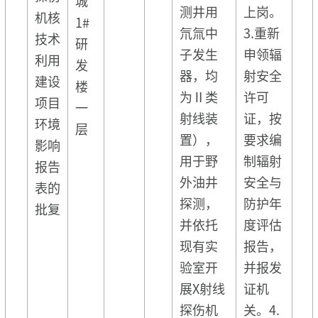
城
测井用
上岗。
机核
1#
氘氚中
3.重新
技术
研
子发生
申领辐
利用
发
器，均
射安全
建设
楼
为Ⅱ类
许可
项目
一
射线装
证，按
环境
层
置），
要求编
影响
用于野
制辐射
报告
外油井
安全与
表的
探测，
防护年
批复
并依托
度评估
现有实
报告，
验室开
并报发
展X射线
证机
探伤机
关。4.