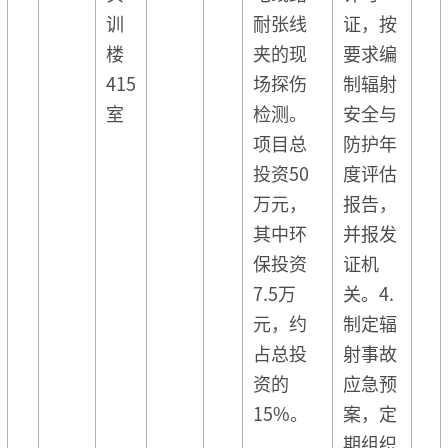
训
耐张线
证，按
楼
夹的现
要求编
415
场探伤
制辐射
室
检测。
安全与
项目总
防护年
投资50
度评估
万元，
报告，
其中环
并报发
保投资
证机
7.5万
关。4.
元，约
制定辐
占总投
射事故
资的
应急预
15%。
案，定
期组织