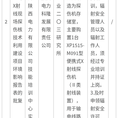
X射
陕
电力
业
造为探
训，辐
线现
西
科隆
二
伤机存
射安全
2
场探
电
发展
〇
储室，
管理人
/
伤核
力
有限
三
主要购
员以及
技术
有
责任
研
置1台
辐射工
利用
限
公司
究
XP1515-
作人
建设
公
所
M091型
员，须
项目
司
便携式X
经过专
环境
技
射线探
业培训
影响
能
伤机
并持证
报告
培
（Ⅱ类
上岗。
表的
训
射线装
3.及时
批复
中
置），
申领辐
心
用于输
射安全
实
电线路
许可