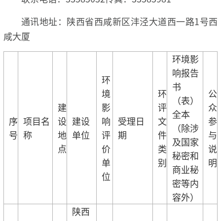
通讯地址：陕西省西咸新区沣泾大道西一路1号西
咸大厦
环境影
响报告
环
书
境
环
公
（表）
建
影
评
众
全本
序
项目名
设
建设
响
受理日
文
参
（除涉
号
称
地
单位
评
期
件
与
及国家
点
价
类
说
秘密和
单
别
明
商业秘
位
密等内
容外）
陕西