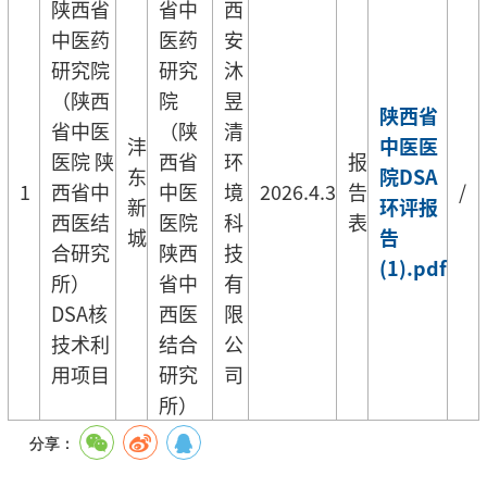
陕西省
省中
西
中医药
医药
安
研究院
研究
沐
（陕西
院
昱
陕西省
省中医
（陕
清
沣
中医医
医院 陕
西省
环
报
东
院DSA
1
西省中
中医
境
2026.4.3
告
/
新
环评报
西医结
医院
科
表
城
告
合研究
陕西
技
(1).pdf
所）
省中
有
DSA核
西医
限
技术利
结合
公
用项目
研究
司
所）
分享：