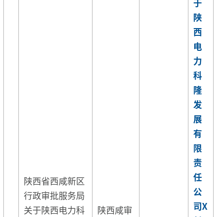
于
陕
西
电
力
科
隆
发
展
有
限
责
任
陕西省西咸新区
公
行政审批服务局
司X
关于陕西电力科
陕西咸审