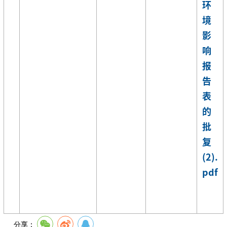
环
境
影
响
报
告
表
的
批
复
(2).
pdf
分享：