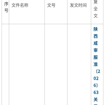
复
序
文件名称
文号
发文时间
全
号
文
陕
西
咸
审
服
准
〔2
02
6〕
63
关