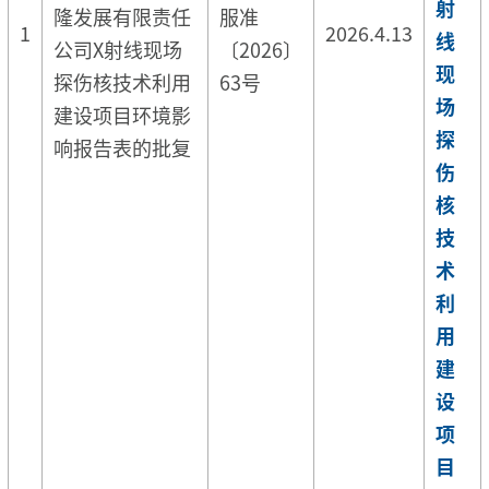
射
隆发展有限责任
服准
1
2026.4.13
线
公司X射线现场
〔2026〕
现
探伤核技术利用
63号
场
建设项目环境影
探
响报告表的批复
伤
核
技
术
利
用
建
设
项
目