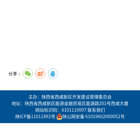
分享：
主办：陕西省西咸新区开发建设管理委员会
地址：陕西省西咸新区能源金融贸易区能源路201号西咸大厦
网站标识码：6101110007
联系我们
陕ICP备11011892号
陕公网安备 61019602000052号