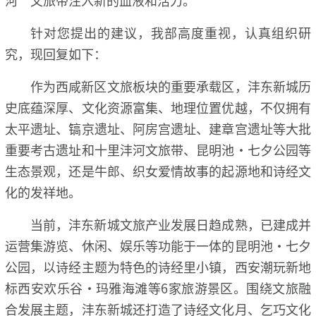
针对您提出的建议，我部高度重视，认真组织研
究，现回复如下：
作为西咸新区文旅板块的重要承载区，沣东新城历
史底蕴深厚、文化资源富集、地理位置优越，不仅拥有
太平遗址、镐京遗址、阿房宫遗址、建章宫遗址等大批
重要考古遗址和十里沣河文旅带、昆明池·七夕公园等
生态景观，还是牛郎、织女爱情故事的起源地和诗经文
化的发祥地。
当前，沣东新城文旅产业发展日趋成熟，已建成并
运营集游览、休闲、娱乐等功能于一体的昆明池·七夕
公园，以诗经主题为特色的诗经里小镇，西安潮玩新地
标西安欢乐谷·玛雅海滩等6家旅游景区。围绕文旅融
合发展主题，沣东新城还打造了诗经文化月、乞巧文化