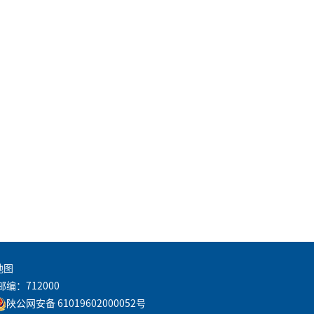
地图
邮编：712000
陕公网安备 61019602000052号