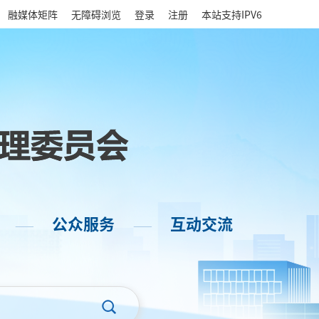
|
融媒体矩阵
无障碍浏览
登录
注册
本站支持IPV6
公众服务
互动交流
——
——