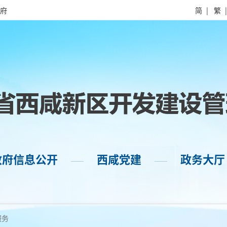
府
简
|
繁
政府信息公开
西咸党建
政务大厅
——
——