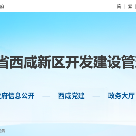
府
简
|
繁
政府信息公开
西咸党建
政务大厅
——
——