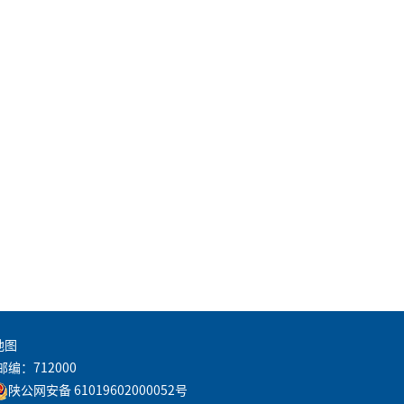
地图
邮编：712000
陕公网安备 61019602000052号