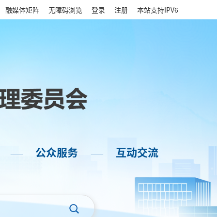
|
融媒体矩阵
无障碍浏览
登录
注册
本站支持IPV6
公众服务
互动交流
——
——