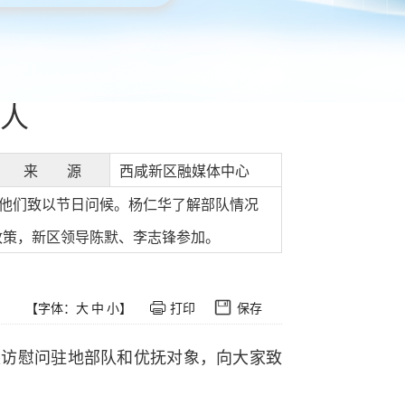
人
来 源
西咸新区融媒体中心
向他们致以节日问候。杨仁华了解部队情况
政策，新区领导陈默、李志锋参加。
【字体：
大
中
小
】
打印
保存
走访慰问驻地部队和优抚对象，向大家致