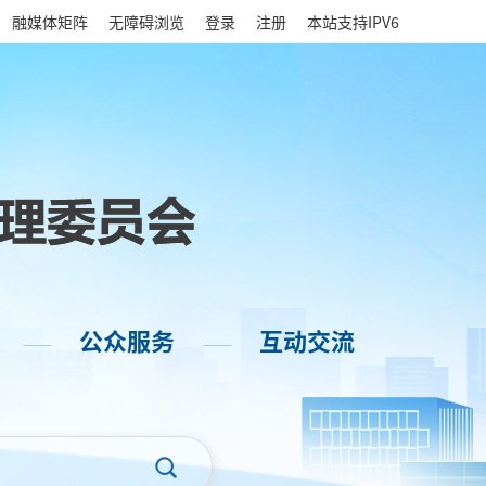
|
融媒体矩阵
无障碍浏览
登录
注册
本站支持IPV6
公众服务
互动交流
——
——