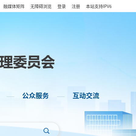
|
融媒体矩阵
无障碍浏览
登录
注册
本站支持IPV6
公众服务
互动交流
——
——