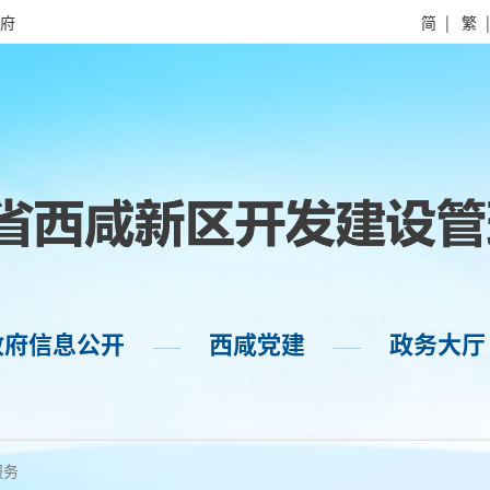
府
简
|
繁
政府信息公开
西咸党建
政务大厅
——
——