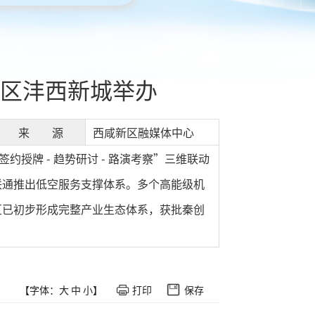
区沣西新城举办
来 源
西咸新区融媒体中心
授牌 - 趋势研讨 - 路演考察”三维联动
联通推出低空服务支撑体系。多个高能级机
区已初步形成完整产业生态体系，获批秦创
【字体：
大
中
小
】
打印
保存