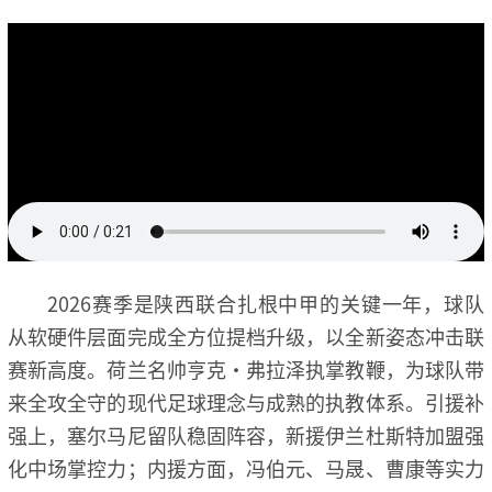
2026赛季是陕西联合扎根中甲的关键一年，球队
从软硬件层面完成全方位提档升级，以全新姿态冲击联
赛新高度。荷兰名帅亨克·弗拉泽执掌教鞭，为球队带
来全攻全守的现代足球理念与成熟的执教体系。引援补
强上，塞尔马尼留队稳固阵容，新援伊兰杜斯特加盟强
化中场掌控力；内援方面，冯伯元、马晟、曹康等实力