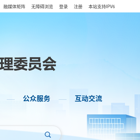
|
融媒体矩阵
无障碍浏览
登录
注册
本站支持IPV6
公众服务
互动交流
——
——