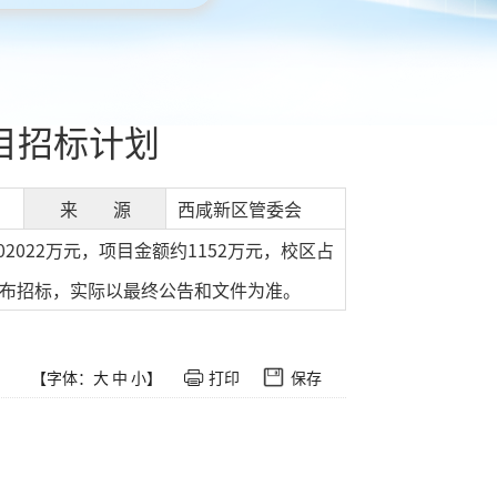
目招标计划
来 源
西咸新区管委会
022万元，项目金额约1152万元，校区占
期发布招标，实际以最终公告和文件为准。
【字体：
大
中
小
】
打印
保存