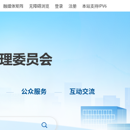
|
融媒体矩阵
无障碍浏览
登录
注册
本站支持IPV6
公众服务
互动交流
——
——