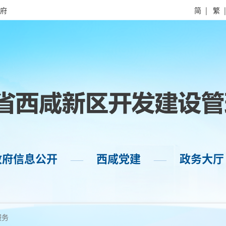
府
简
|
繁
政府信息公开
西咸党建
政务大厅
——
——