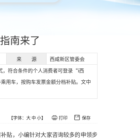
指南来了
来 源
西咸新区管委会
式，符合条件的个人消费者可登录“i西
手乘用车，按购车发票金额分档补贴。文中
【字体：
大
中
小
】
打印
保存
请补贴，小编针对大家咨询较多的申领步