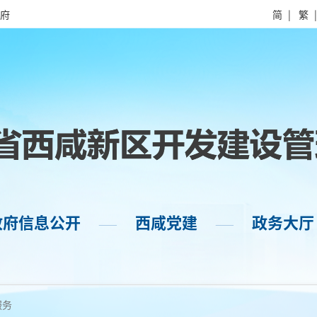
府
简
|
繁
政府信息公开
西咸党建
政务大厅
——
——