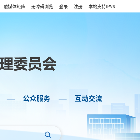
|
融媒体矩阵
无障碍浏览
登录
注册
本站支持IPV6
公众服务
互动交流
——
——