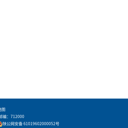
地图
邮编：712000
陕公网安备 61019602000052号