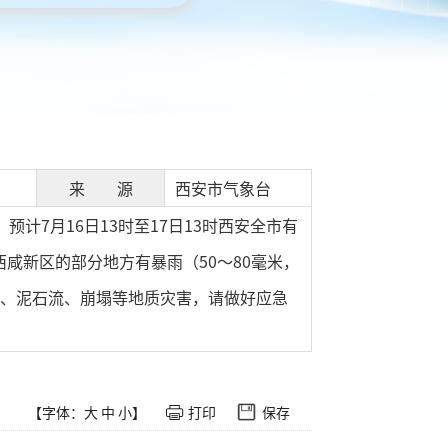
来 源
西安市气象台
计7月16日13时至17日13时西安全市有
咸新区的部分地方有暴雨（50～80毫米，
坡、泥石流、崩塌等地质灾害，请做好应急
【字体：
大
中
小
】
打印
保存