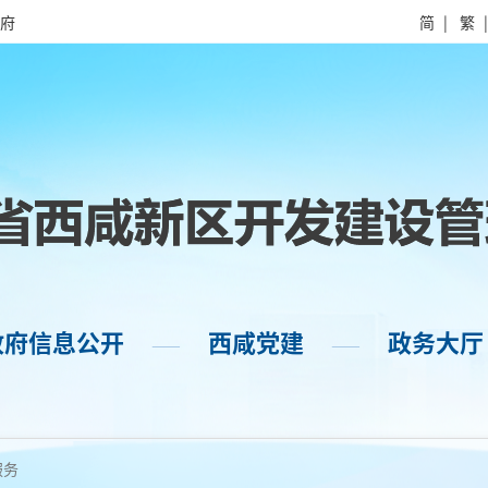
府
简
|
繁
政府信息公开
西咸党建
政务大厅
——
——