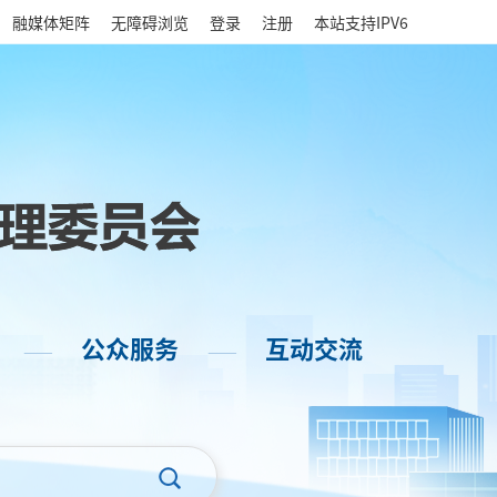
|
融媒体矩阵
无障碍浏览
登录
注册
本站支持IPV6
公众服务
互动交流
——
——