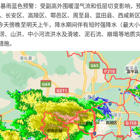
布暴雨蓝色预警：受副高外围暖湿气流和低层切变影响，预计
区、长安区、高陵区、鄠邑区、周至县、蓝田县、西咸新区
在今天傍晚至明天上午，降水期间伴有短时强降水（最大小
涝、山洪、中小河流洪水及滑坡、泥石流、崩塌等地质
措施。