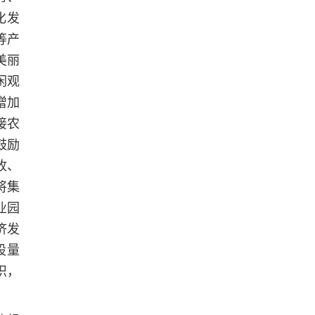
化发
等产
美丽
闲观
增加
接农
鼓励
收、
将集
业园
济发
股量
织，