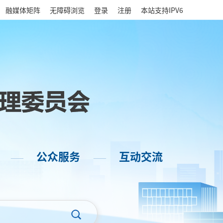
|
融媒体矩阵
无障碍浏览
登录
注册
本站支持IPV6
公众服务
互动交流
——
——