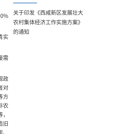
关于印发《西咸新区发展壮大
0%
农村集体经济工作实施方案》
的通知
情实
接需
规政
者对
等方
非农
等，
造旧
房、