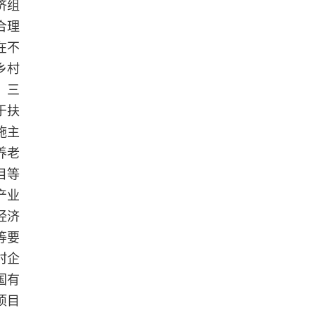
济组
合理
在不
乡村
。三
于扶
施主
养老
目等
产业
经济
等要
村企
国有
项目