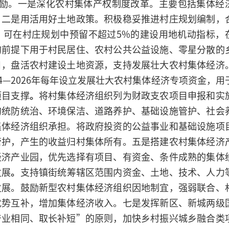
激励。一是深化农村集体产权制度改革。主要包括集体经
。二是用活用好土地政策。积极稳妥推进村庄规划编制，
，可在村庄规划中预留不超过5%的建设用地机动指标，
的前提下用于村民居住、农村公共公益设施、零星分散的
目，盘活农村建设土地资源，支持发展壮大农村集体经济
4—2026年每年设立发展壮大农村集体经济专项资金，用
项目支撑
。
将村集体经济组织列为财政支农项目申报和实
的统防统治、环境保洁、道路养护、基础设施管护、社会
集体经济组织承担。将政府投资的公益事业和基础设施项
管护，产生的收益归村集体所有。五是搭建农村集体经济
经济产业园，优先选择有项目、有资金、条件成熟的集体
发展
。
支持镇街统筹辖区范围内资金、土地、技术、人力
发展。鼓励新型农村集体经济组织因地制宜，强弱联合、
优势互补，增加集体经济收入。七是发挥新区、新城两级
产业相同、取长补短”的原则，加快乡村振兴城乡融合类