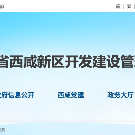
府
简
|
繁
政府信息公开
西咸党建
政务大厅
——
——