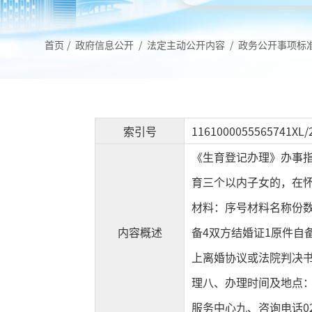
首页
/
政府信息公开
/
法定主动公开内容
/
政务公开事项标
索引号
1161000055565741XL/
《生育登记办理》办事
育三个以内子女的，在怀
材料：序号材料名称份数
内容概述
备4双方结婚证1原件自
上离婚协议或法院判决
理八、办理时间及地点：办
服务中心九、咨询电话029-