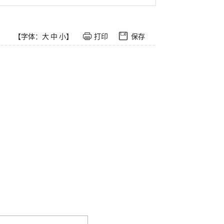
【字体：
大
中
小
】
打印
保存