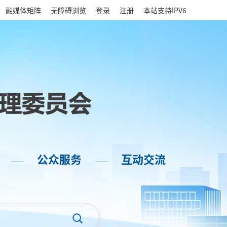
|
融媒体矩阵
无障碍浏览
登录
注册
本站支持IPV6
公众服务
互动交流
——
——