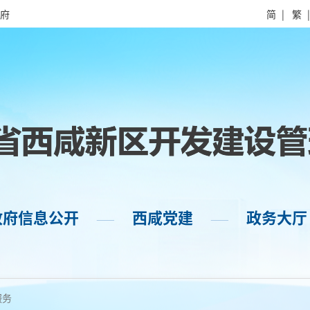
府
简
|
繁
政府信息公开
西咸党建
政务大厅
——
——