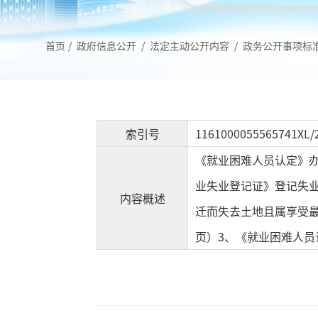
首页
/
政府信息公开
/
法定主动公开内容
/
政务公开事项标
索引号
1161000055565741XL/
《就业困难人员认定》
业失业登记证》登记失
内容概述
迁而失去土地且属享受最
页）3、《就业困难人