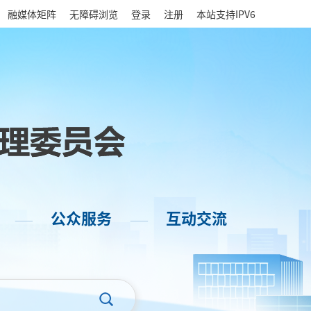
|
融媒体矩阵
无障碍浏览
登录
注册
本站支持IPV6
公众服务
互动交流
——
——