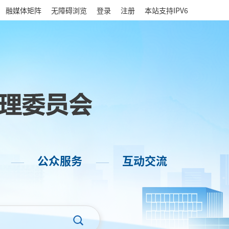
|
融媒体矩阵
无障碍浏览
登录
注册
本站支持IPV6
公众服务
互动交流
——
——