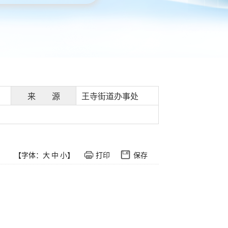
来 源
王寺街道办事处
【字体：
大
中
小
】
打印
保存