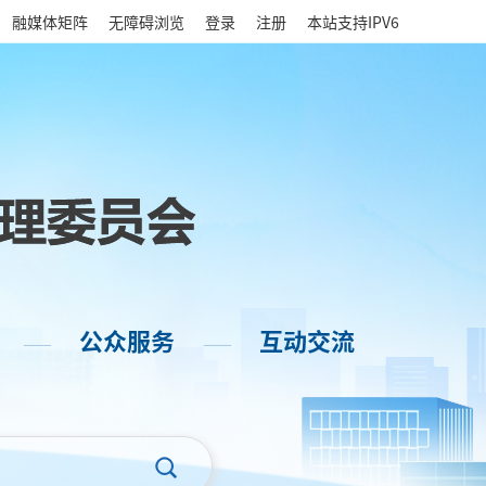
|
融媒体矩阵
无障碍浏览
登录
注册
本站支持IPV6
公众服务
互动交流
——
——