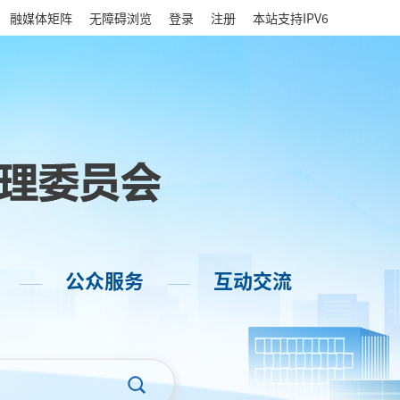
|
融媒体矩阵
无障碍浏览
登录
注册
本站支持IPV6
公众服务
互动交流
——
——