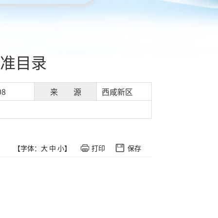
准目录
08
来 源
西咸新区
【字体：
大
中
小
】
打印
保存