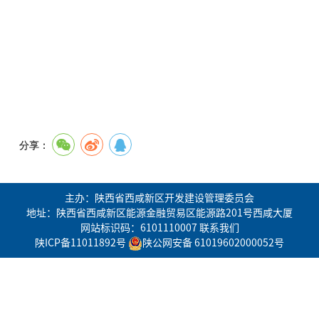
分享：
主办：陕西省西咸新区开发建设管理委员会
地址：陕西省西咸新区能源金融贸易区能源路201号西咸大厦
网站标识码：6101110007
联系我们
陕ICP备11011892号
陕公网安备 61019602000052号