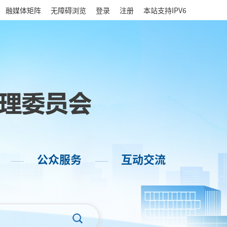
|
融媒体矩阵
无障碍浏览
登录
注册
本站支持IPV6
公众服务
互动交流
——
——