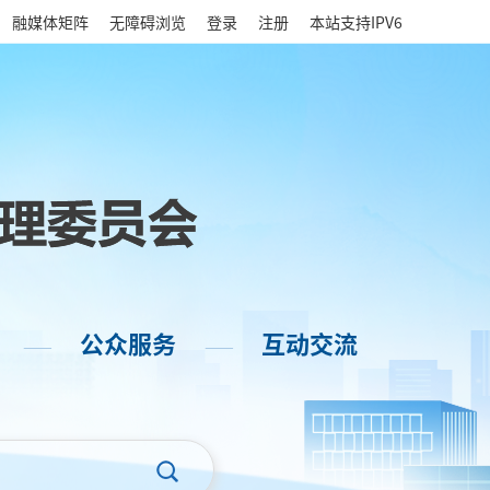
|
融媒体矩阵
无障碍浏览
登录
注册
本站支持IPV6
公众服务
互动交流
——
——