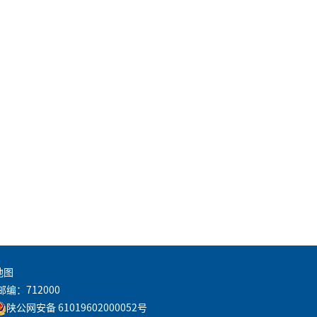
地图
邮编：712000
陕公网安备 61019602000052号