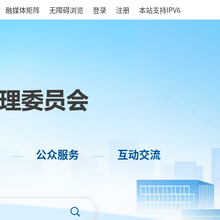
|
融媒体矩阵
无障碍浏览
登录
注册
本站支持IPV6
公众服务
互动交流
——
——