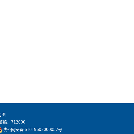
地图
邮编：712000
陕公网安备 61019602000052号