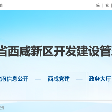
府
简
|
繁
政府信息公开
西咸党建
政务大厅
——
——