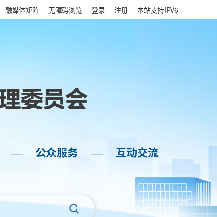
|
融媒体矩阵
无障碍浏览
登录
注册
本站支持IPV6
公众服务
互动交流
——
——