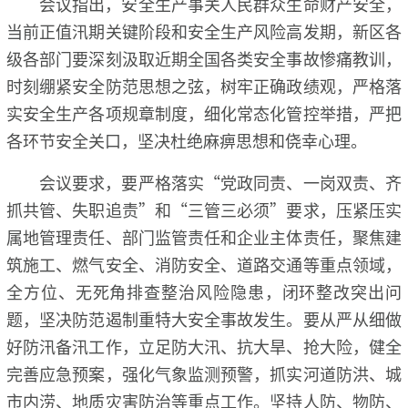
会议指出，安全生产事关人民群众生命财产安全，
当前正值汛期关键阶段和安全生产风险高发期，新区各
级各部门要深刻汲取近期全国各类安全事故惨痛教训，
时刻绷紧安全防范思想之弦，树牢正确政绩观，严格落
实安全生产各项规章制度，细化常态化管控举措，严把
各环节安全关口，坚决杜绝麻痹思想和侥幸心理。
会议要求，要严格落实“党政同责、一岗双责、齐
抓共管、失职追责”和“三管三必须”要求，压紧压实
属地管理责任、部门监管责任和企业主体责任，聚焦建
筑施工、燃气安全、消防安全、道路交通等重点领域，
全方位、无死角排查整治风险隐患，闭环整改突出问
题，坚决防范遏制重特大安全事故发生。要从严从细做
好防汛备汛工作，立足防大汛、抗大旱、抢大险，健全
完善应急预案，强化气象监测预警，抓实河道防洪、城
市内涝、地质灾害防治等重点工作。坚持人防、物防、