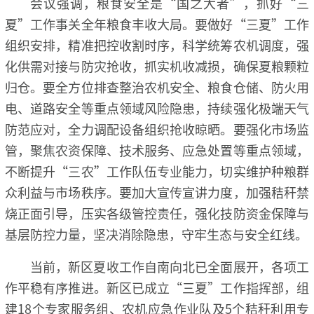
会议强调，粮食安全是“国之大者”，抓好“三
夏”工作事关全年粮食丰收大局。要做好“三夏”工作
组织安排，精准把控收割时序，科学统筹农机调度，强
化供需对接与防灾抢收，抓实机收减损，确保夏粮颗粒
归仓。要全方位排查整治农机安全、粮食仓储、防火用
电、道路安全等重点领域风险隐患，持续强化极端天气
防范应对，全力调配设备组织抢收晾晒。要强化市场监
管，聚焦农资保障、技术服务、应急处置等重点领域，
不断提升“三农”工作队伍专业能力，切实维护种粮群
众利益与市场秩序。要加大宣传宣讲力度，加强秸秆禁
烧正面引导，压实各级管控责任，强化技防资金保障与
基层防控力量，坚决消除隐患，守牢生态与安全红线。
当前，新区夏收工作自南向北已全面展开，各项工
作平稳有序推进。新区已成立“三夏”工作指挥部，组
建18个专家服务组、农机应急作业队及5个秸秆利用专