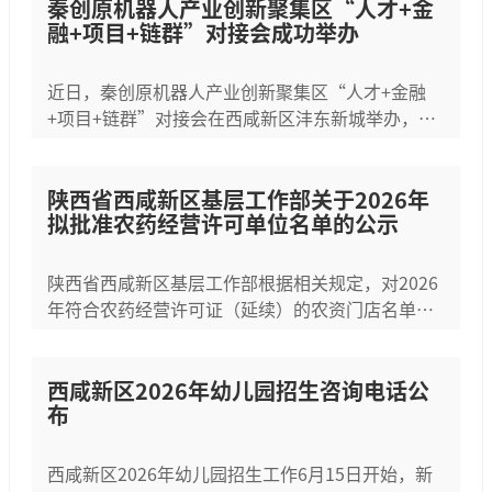
秦创原机器人产业创新聚集区“人才+金
融+项目+链群”对接会成功举办
近日，秦创原机器人产业创新聚集区“人才+金融
+项目+链群”对接会在西咸新区沣东新城举办，由
多单位联合主办、承办，邀请100余人参加。会上
介绍相关情况、发布金融产品、签订合作协议，6个
优质人才项目路演，...
陕西省西咸新区基层工作部关于2026年
拟批准农药经营许可单位名单的公示
陕西省西咸新区基层工作部根据相关规定，对2026
年符合农药经营许可证（延续）的农资门店名单进
行公示，公示期为2026年6月1日至6月5日，有异议
可书面反映，公布了联系电话并附名单。
西咸新区2026年幼儿园招生咨询电话公
布
西咸新区2026年幼儿园招生工作6月15日开始，新