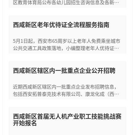
区教育体育局公布各幼儿园招生咨询信息及各新城
工作部招生咨询电话，还公布了咨询服务时间。
西咸新区老年优待证全流程服务指南
5月1日起，西安市65周岁以上老年人免费乘坐城市
公共交通工具政策落地，小编整理老年人优待证全
流程服务指南。介绍了免费乘车方式，两类优待证
办理对象、材料、渠道、咨询电话及办公时间等，
强调办理免费、立等可...
西咸新区辖区内一批重点企业公开招聘
近期西咸新区辖区内一批重点企业发布招聘信息，
包括西安拓普泰克技术有限公司、康龙化成（西
安）科技发展有限公司等。各企业岗位门类丰富，
涉及PCBA研发制造、有机合成、结构设计等多个热
门产业领域，同时介绍了...
西咸新区首届无人机产业职工技能挑战赛
开始报名